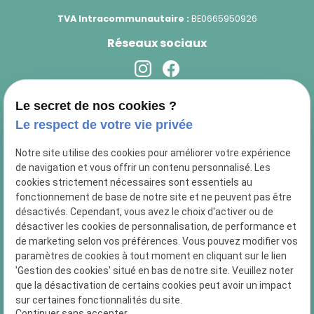
TVA Intracommunautaire :
BE0665950926
Réseaux sociaux
Newsletter
Le secret de nos cookies ?
Le respect de votre vie privée
Notre site utilise des cookies pour améliorer votre expérience
de navigation et vous offrir un contenu personnalisé. Les
cookies strictement nécessaires sont essentiels au
fonctionnement de base de notre site et ne peuvent pas être
désactivés. Cependant, vous avez le choix d'activer ou de
désactiver les cookies de personnalisation, de performance et
de marketing selon vos préférences. Vous pouvez modifier vos
paramètres de cookies à tout moment en cliquant sur le lien
4 rue Reine Astrid, 1473 GENAPPE
'Gestion des cookies' situé en bas de notre site. Veuillez noter
13 Avenue Jean Monnet, 1400 Nivelles
que la désactivation de certains cookies peut avoir un impact
sur certaines fonctionnalités du site.
Continuer sans accepter