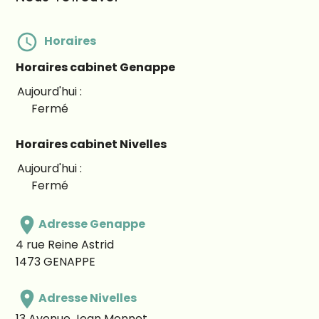
schedule
Horaires
Horaires cabinet Genappe
Fermé
Horaires cabinet Nivelles
Fermé
place
Adresse Genappe
4 rue Reine Astrid
1473
GENAPPE
place
Adresse Nivelles
13 Avenue Jean Monnet