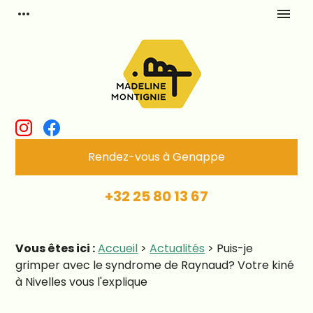
Panneau de gestion des cookies
more_horiz
menu
Rendez-vous à Genappe
+32 25 80 13 67
Vous êtes ici :
Accueil
>
Actualités
> Puis-je
grimper avec le syndrome de Raynaud? Votre kiné
à Nivelles vous l'explique