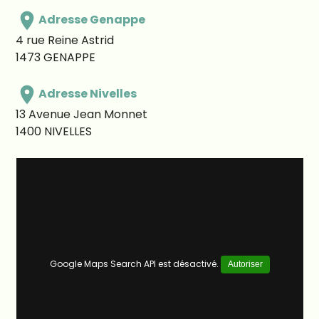
place
Adresse Genappe
4 rue Reine Astrid
1473
GENAPPE
place
Adresse Nivelles
13 Avenue Jean Monnet
1400
NIVELLES
Google Maps Search API est désactivé.
Autoriser