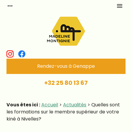
Panneau de gestion des cookies
more_horiz
menu
Rendez-vous à Genappe
+32 25 80 13 67
Vous êtes ici :
Accueil
>
Actualités
> Quelles sont
les formations sur le membre supérieur de votre
kiné à Nivelles?